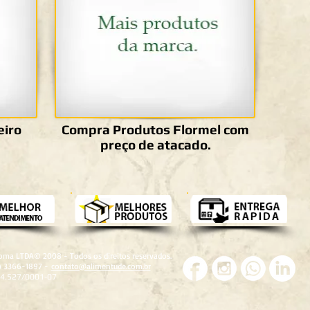
eiro
Compra Produtos Flormel com
preço de atacado.
roma LTDA© 2008 - Todos os direitos reservados.
1) 3366-1897 -
contato@alimentude.com.br
24.527/0001-07