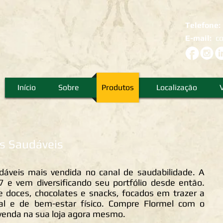
Telefone
E-mail:
c
Início
Sobre
Produtos
Localização
s Saudáveis
dáveis mais vendida no canal de saudabilidade. A
 e vem diversificando seu portfólio desde então.
e doces, chocolates e snacks, focados em trazer a
al e de bem-estar físico. Compre Flormel com o
venda na sua loja agora mesmo.