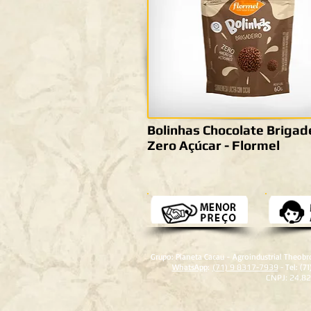
Bolinhas Chocolate Brigad
Zero Açúcar - Flormel
Grupo: Planeta Cacau - Agroindustrial Theob
WhatsApp
:
Tel: (7
(71) 9 8317-7939
-
CNPJ: 24.8