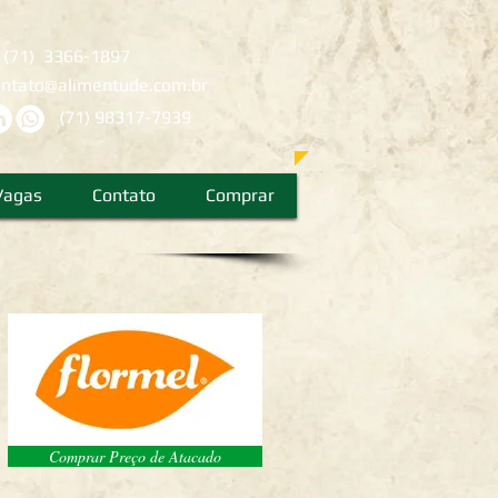
:
(71) 3366-1897
ontato@alimentude.com.br
(71) 98317-7939
Vagas
Contato
Comprar
Comprar Preço de Atacado