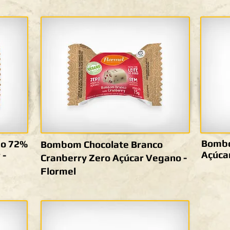
Bombo
go 72%
Bombom Chocolate Branco
Açúcar
 -
Cranberry Zero Açúcar Vegano -
Flormel