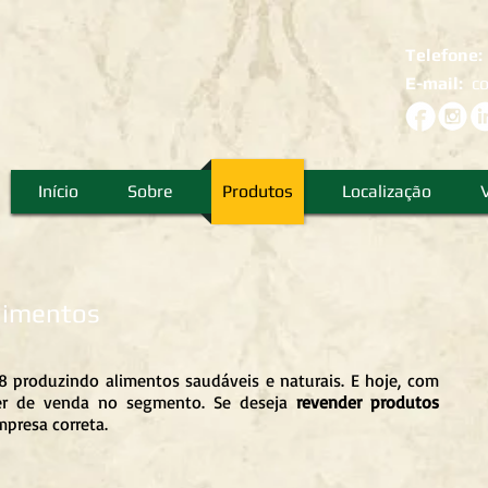
Telefone
E-mail:
c
Início
Sobre
Produtos
Localização
Alimentos
 produzindo alimentos saudáveis e naturais. E hoje, com
der de venda no segmento. Se deseja
revender produtos
mpresa correta.