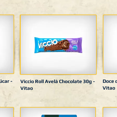
car -
Doce d
Viccio Roll Avelã Chocolate 30g -
Vitao
Vitao