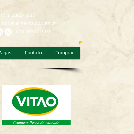
:
(71) 3366-1897
ontato@alimentude.com.br
(71) 98317-7939
Vagas
Contato
Comprar
Comprar Preço de Atacado