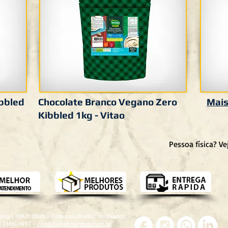
bbled
Chocolate Branco Vegano Zero
Mais
Kibbled 1kg - Vitao
Pessoa física? V
roma LTDA© 2008 - Todos os direitos reservados.
1) 3366-1897 -
contato@alimentude.com.br