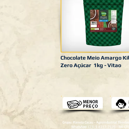
Chocolate Meio Amargo Ki
Zero Açúcar 1kg - Vitao
Grupo: Planeta Cacau - Agroindustrial Theob
WhatsApp
:
Tel: (7
(71) 9 8317-7939
-