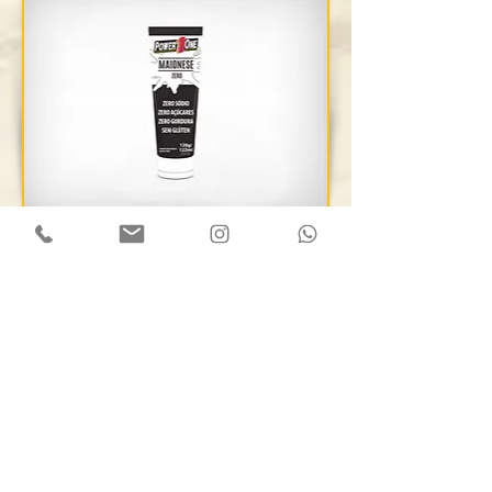
Maionese Zero 120g -
Power1One