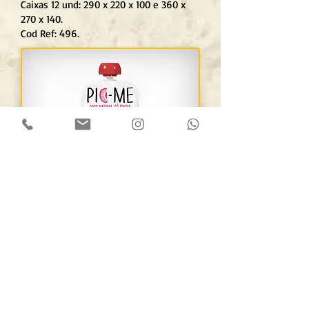
Caixas 12 und: 290 x 220 x 100 e 360 x
270 x 140.
Cod Ref: 496.
PicMe - Morango,
Framboesa e Maçã - 100%
Natura
Embalagem: Plástico 100g.
Validade: 24 Meses.
GTIN/EAN: 7899879300044.
Pesos 100g (kg):. 0,370 und e 4,599 caixa.